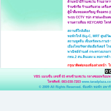
ด้านหน้ามีร้านเซเว่น ร้านอาห
ร้านซักรีด ร้านเสริมสวย เครื่อ
ตู้น้ำดื่มหยอดเหรียญ ที่จอดรถ 
ระบบ CCTV รปภ สายlanอินเตอร์
จานดาวเทียม KEYCARD โทรศั
สถานที่ใกล้เคียง
หอพักใกล้ Big-C, MRT ศูนย์ว
สถานทูตจีน เซ็นทรัลพระราม9 
เมืองไทยรัชดาลัยเธียร์เตอร์ โ
พาณิชย์จำนงค์ กระทรวงแรงงาน
กทม.2 สน.ดินแดง ม.หอการค้า
กรุณาติดต่อจองห้องล่วงหน้า โ
VBS แมนชั่น เลขที่ 65 ตรงข้ามเซเว่น กลางซอยพร้อม
โทรศัพท์: 083-030-7203
www.taradplaza.co
© 2009 All Rights Reserved.
ห้องพัก
หอพัก
อพาร์